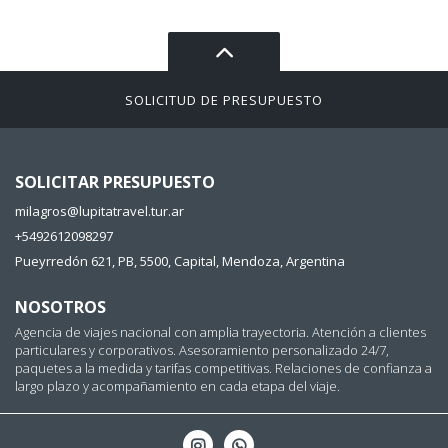
SOLICITUD DE PRESUPUESTO
SOLICITAR PRESUPUESTO
milagros@lupitatravel.tur.ar
+5492612098297
Pueyrredón 621, PB, 5500, Capital, Mendoza, Argentina
NOSOTROS
Agencia de viajes nacional con amplia trayectoria. Atención a clientes
particulares y corporativos. Asesoramiento personalizado 24/7,
paquetes a la medida y tarifas competitivas. Relaciones de confianza a
largo plazo y acompañamiento en cada etapa del viaje.