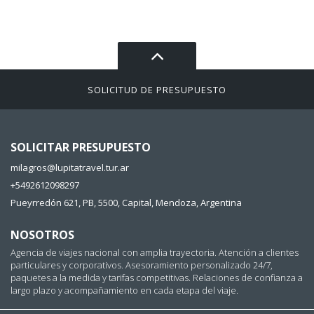
SOLICITUD DE PRESUPUESTO
SOLICITAR PRESUPUESTO
milagros@lupitatravel.tur.ar
+5492612098297
Pueyrredón 621, PB, 5500, Capital, Mendoza, Argentina
NOSOTROS
Agencia de viajes nacional con amplia trayectoria. Atención a clientes
particulares y corporativos. Asesoramiento personalizado 24/7,
paquetes a la medida y tarifas competitivas. Relaciones de confianza a
largo plazo y acompañamiento en cada etapa del viaje.