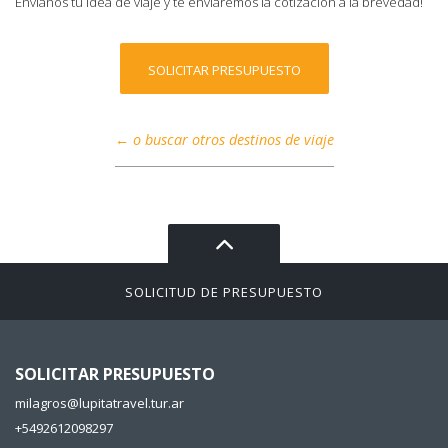
Envianos tu idea de viaje y te enviaremos la cotización a la brevedad!
SOLICITAR PRESUPUESTO
← o buscar otros destinos de viaje
SOLICITUD DE PRESUPUESTO
SOLICITAR PRESUPUESTO
milagros@lupitatravel.tur.ar
+5492612098297